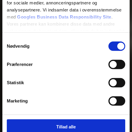
for sociale medier, annonceringspartnere og
analysepartnere. Vi indsamler data i overensstemmelse
med
Googles Business Data Responsibility Site
.
Bliv kontaktet
Vores partnere kan kombinere disse data med andre
oplysninger, du har givet dem, eller som de har indsamlet
fra din brug af deres tjenester.
Samtykkevalg
Nødvendig
Se Cookie & Privatlivspolitik
her
Præferencer
Statistik
Marketing
Tillad alle