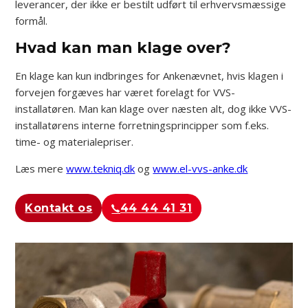
leverancer, der ikke er bestilt udført til erhvervsmæssige
formål.​
Hvad kan man klage over?
En klage kan kun indbringes for Ankenævnet, hvis klagen i
forvejen forgæves har været forelagt for VVS-
installatøren. Man kan klage over næsten alt, dog ikke VVS-
installatørens interne forretningsprincipper som f.eks.
time- og materialepriser.
Læs mere
www.tekniq.dk
og
www.el-vvs-anke.dk
Kontakt os
44 44 41 31