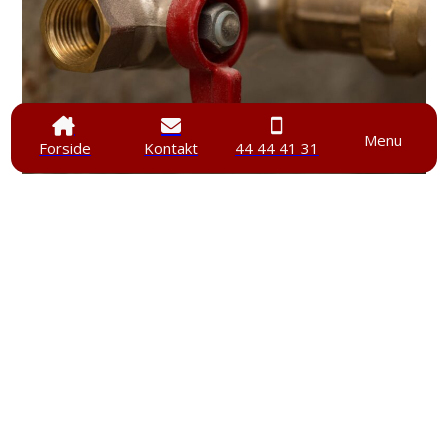
Menu
Forside
Kontakt
44 44 41 31
Ankenævnet for Tekniske
Installationer
Paul Bergsøes Vej 6