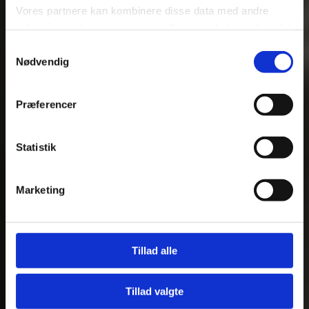
Vores partnere kan kombinere disse data med andre
Bliv kontaktet
oplysninger, du har givet dem, eller som de har indsamlet
fra din brug af deres tjenester.
Samtykkevalg
Nødvendig
Se Cookie & Privatlivspolitik
her
Præferencer
Statistik
Marketing
Tillad alle
Tillad valgte